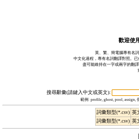
歡迎使
英、繁、簡電腦專有名詞對照
中文化過程，專有名詞翻譯對照。已
盡可能維持在一字或兩字的翻譯
搜尋辭彙(請鍵入中文或英文):
範例: profile, ghost, pool, 
詞彙類型(*.csv)
英
詞彙類型(*.csv)
英